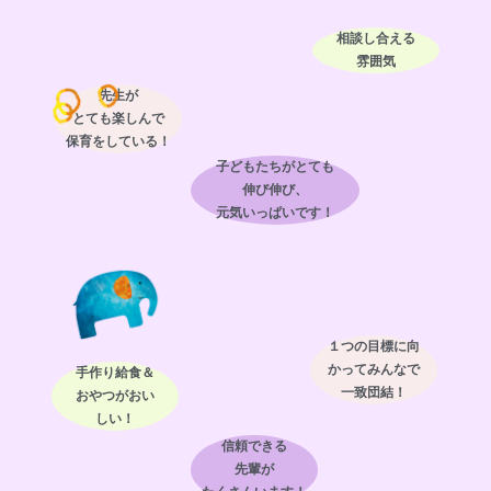
相談し合える
雰囲気
先生が
とても楽しんで
保育をしている！
子どもたちがとても
伸び伸び、
元気いっぱいです！
１つの目標に向
かってみんなで
手作り給食＆
一致団結！
おやつがおい
しい！
信頼できる
先輩が